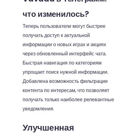
что изменилось?
Теперь пользователи могут быстрее
получать доступ к актуальной
информации о новых играх и акциях
через обновленный интерфейс чата.
Быстрая навигация по категориям
упрощает поиск нужной информации.
Добавлена возможность фильтрации
контента по интересам, что позволяет
получать только наиболее релевантные
уведомления.
Улучшенная