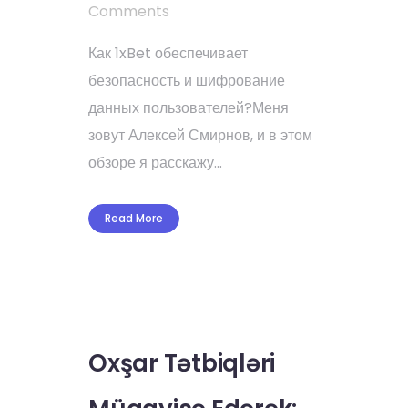
Comments
Как 1xBet обеспечивает
безопасность и шифрование
данных пользователей?Меня
зовут Алексей Смирнов, и в этом
обзоре я расскажу...
Read More
Oxşar Tətbiqləri