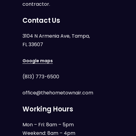
contractor.
Contact Us
3104 N Armenia Ave, Tampa,
FL 33607
Google maps
(813) 773-6500
office@thehometownair.com
Working Hours
Mon – Fri: 8am – 5pm
Weekend: 8am – 4pm