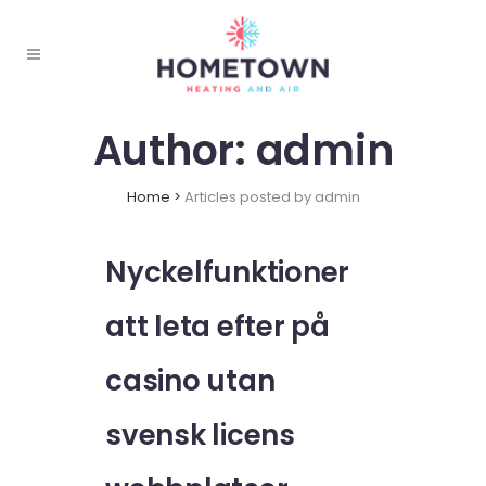
Author: admin
Home
>
Articles posted by admin
Nyckelfunktioner
att leta efter på
casino utan
svensk licens