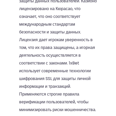
защиты данных пользователей. Казионо
лицензировано на Кюрасао, что
означает, что оно соответствует
международным стандартам
безопасности и защиты данных.
Лицензия дает игрокам уверенность в
том, что их права защищены, а игорная
деятельность осуществляется в
соответствии с законами. 1xBet
использует современные технологии
шифрования SSL для защиты личной
информации и транзакций.
Применяются строгие правила
верификации пользователей, чтобы
минимизировать риски мошенничества.