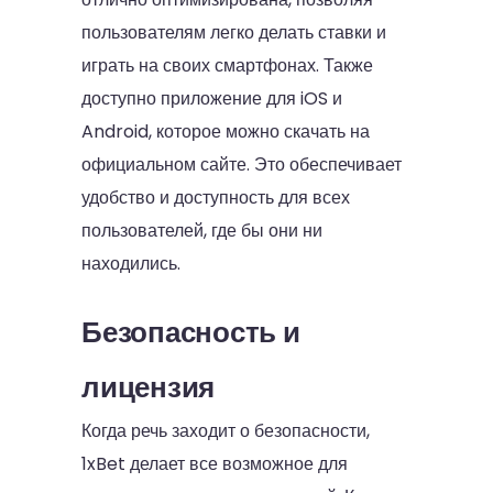
пользователям легко делать ставки и
играть на своих смартфонах. Также
доступно приложение для iOS и
Android, которое можно скачать на
официальном сайте. Это обеспечивает
удобство и доступность для всех
пользователей, где бы они ни
находились.
Безопасность и
лицензия
Когда речь заходит о безопасности,
1xBet делает все возможное для