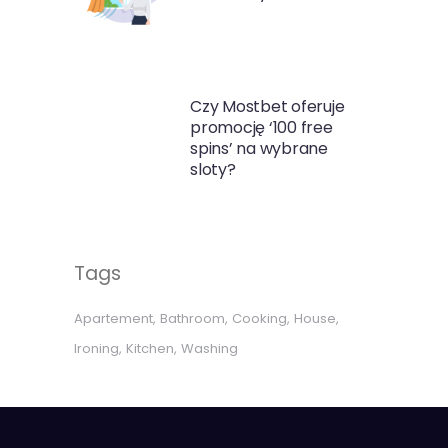
Czy Mostbet oferuje
promocję ‘100 free
spins’ na wybrane
sloty?
Tags
Apartement
Bathroom
Cooking
House
Ironing
Kitchen
Washing