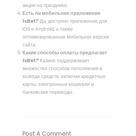
акции на праздники.
Есть ли мобильное приложение
1xBet?
Да, доступно приложение для
iOS и Android, а также
оптимизированная мобильная версия
сайта.
Какие способы оплаты предлагает
1xBet?
Казино поддерживает
множество способов пополнения и
вывода средств, включая кредитные
карты, электронные кошельки и
банковские переводы.
Post A Comment