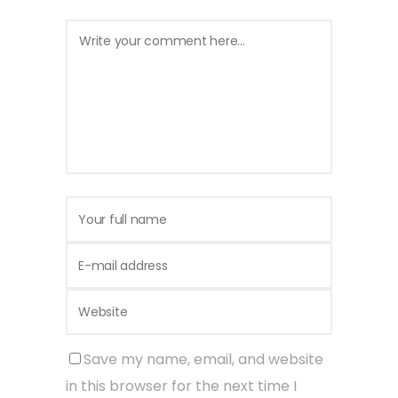
Save my name, email, and website
in this browser for the next time I